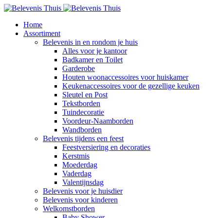
Home
Assortiment
Belevenis in en rondom je huis
Alles voor je kantoor
Badkamer en Toilet
Garderobe
Houten woonaccessoires voor huiskamer
Keukenaccessoires voor de gezellige keuken
Sleutel en Post
Tekstborden
Tuindecoratie
Voordeur-Naamborden
Wandborden
Belevenis tijdens een feest
Feestversiering en decoraties
Kerstmis
Moederdag
Vaderdag
Valentijnsdag
Belevenis voor je huisdier
Belevenis voor kinderen
Welkomstborden
Baby Shower