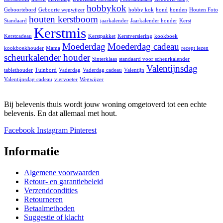
hobbykok
Geboortebord
Geboorte wegwijzer
hobby kok
hond
honden
Houten Foto
houten kerstboom
Standaard
jaarkalender
Jaarkalender houder
Kerst
Kerstmis
Kerstcadeau
Kerstpakket
Kerstversiering
kookboek
Moederdag
Moederdag cadeau
kookboekhouder
Mama
recept lezen
scheurkalender houder
Sinterklaas
standaard voor scheurkalender
Valentijnsdag
tablethouder
Tuinbord
Vaderdag
Vaderdag cadeau
Valentijn
Valentijnsdag cadeau
viervoeter
Wegwijzer
Bij belevenis thuis wordt jouw woning omgetoverd tot een echte
belevenis. En dat allemaal met hout.
Facebook
Instagram
Pinterest
Informatie
Algemene voorwaarden
Retour- en garantiebeleid
Verzendcondities
Retourneren
Betaalmethoden
Suggestie of klacht