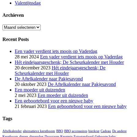
Valentijnsdag
Archieven
Archieven
Recent Posts
Een vader verdient iets moois op Vaderdag
28 mei 2024
Een vader verdient iets moois op Vaderdag
Hét eindejaarsgeschenk; De Scheurkalender met Houder
20 december 2023
Hét eindejaarsgeschenk; De
Scheurkalender met Houder
De Aftelkalender naar Pakjesavond
20 oktober 2023
De Aftelkalender naar Pakjesavond
Een moeder uit duizenden
2 mei 2023
Een moeder uit duizenden
Een geboortebord voor een nieuwe baby
21 februari 2023
Een geboortebord voor een nieuwe baby
Tags
Aftelkalender
alternatieve kerstboom
BBQ
BBQ accessoires
bierkrat
Cadeau
De andere
Kerstboom
dieren
dierendag
Duurzaam Kerstmis
Fotostandaard
Geboorte baby