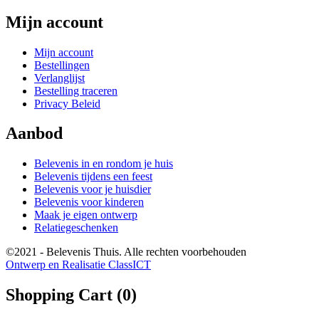
Mijn account
Mijn account
Bestellingen
Verlanglijst
Bestelling traceren
Privacy Beleid
Aanbod
Belevenis in en rondom je huis
Belevenis tijdens een feest
Belevenis voor je huisdier
Belevenis voor kinderen
Maak je eigen ontwerp
Relatiegeschenken
©2021 - Belevenis Thuis. Alle rechten voorbehouden
Ontwerp en Realisatie ClassICT
Shopping Cart (
0
)