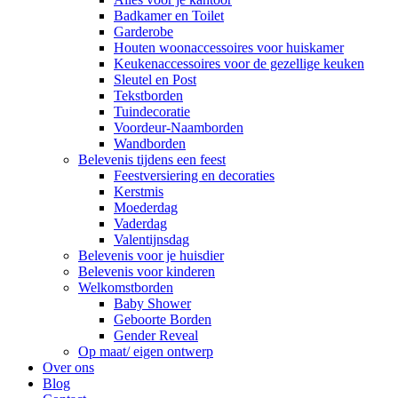
Badkamer en Toilet
Garderobe
Houten woonaccessoires voor huiskamer
Keukenaccessoires voor de gezellige keuken
Sleutel en Post
Tekstborden
Tuindecoratie
Voordeur-Naamborden
Wandborden
Belevenis tijdens een feest
Feestversiering en decoraties
Kerstmis
Moederdag
Vaderdag
Valentijnsdag
Belevenis voor je huisdier
Belevenis voor kinderen
Welkomstborden
Baby Shower
Geboorte Borden
Gender Reveal
Op maat/ eigen ontwerp
Over ons
Blog