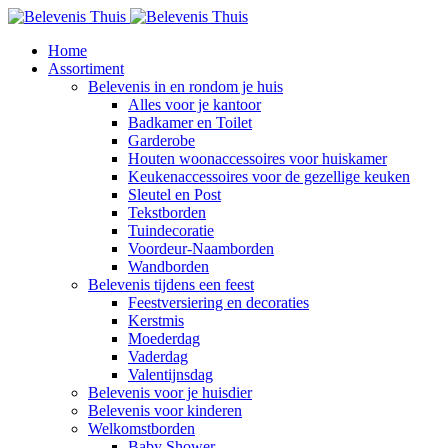
Home
Assortiment
Belevenis in en rondom je huis
Alles voor je kantoor
Badkamer en Toilet
Garderobe
Houten woonaccessoires voor huiskamer
Keukenaccessoires voor de gezellige keuken
Sleutel en Post
Tekstborden
Tuindecoratie
Voordeur-Naamborden
Wandborden
Belevenis tijdens een feest
Feestversiering en decoraties
Kerstmis
Moederdag
Vaderdag
Valentijnsdag
Belevenis voor je huisdier
Belevenis voor kinderen
Welkomstborden
Baby Shower