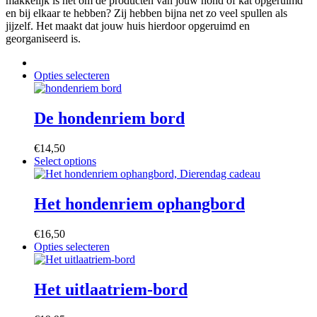
makkelijk is het om de producten van jouw hond of kat opgeruimd
en bij elkaar te hebben? Zij hebben bijna net zo veel spullen als
jijzelf. Het maakt dat jouw huis hierdoor opgeruimd en
georganiseerd is.
Dit
Opties selecteren
product
heeft
meerdere
De hondenriem bord
variaties.
Deze
€
14,50
optie
Dit
Select options
kan
product
gekozen
heeft
worden
meerdere
Het hondenriem ophangbord
op
variaties.
de
Deze
productpagina
€
16,50
optie
Dit
Opties selecteren
kan
product
gekozen
heeft
worden
meerdere
Het uitlaatriem-bord
op
variaties.
de
Deze
productpagina