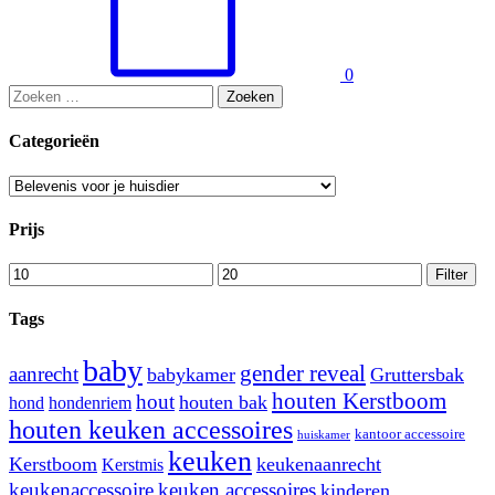
0
Zoeken
naar:
Categorieën
Prijs
Min.
Max.
Filter
prijs
prijs
Tags
baby
gender reveal
aanrecht
babykamer
Gruttersbak
houten Kerstboom
hout
houten bak
hond
hondenriem
houten keuken accessoires
kantoor accessoire
huiskamer
keuken
Kerstboom
keukenaanrecht
Kerstmis
keukenaccessoire
keuken accessoires
kinderen