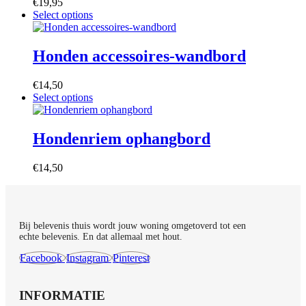
€
19,95
optie
Dit
Select options
kan
product
gekozen
heeft
worden
meerdere
Honden accessoires-wandbord
op
variaties.
de
Deze
productpagina
€
14,50
optie
Dit
Select options
kan
product
gekozen
heeft
worden
meerdere
Hondenriem ophangbord
op
variaties.
de
Deze
productpagina
€
14,50
optie
kan
gekozen
worden
op
Bij belevenis thuis wordt jouw woning omgetoverd tot een
de
echte belevenis. En dat allemaal met hout.
productpagina
Facebook
Instagram
Pinterest
INFORMATIE