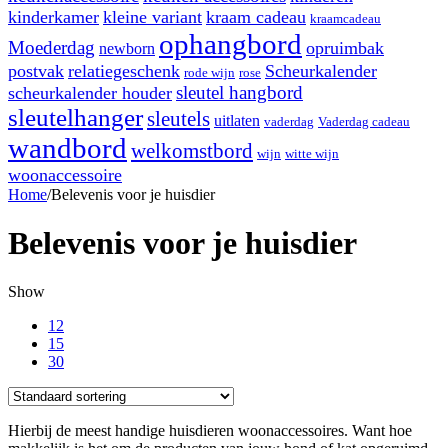
kinderkamer
kleine variant
kraam cadeau
kraamcadeau
ophangbord
Moederdag
opruimbak
newborn
postvak
relatiegeschenk
Scheurkalender
rode wijn
rose
sleutel hangbord
scheurkalender houder
sleutelhanger
sleutels
uitlaten
vaderdag
Vaderdag cadeau
wandbord
welkomstbord
wijn
witte wijn
woonaccessoire
Home
/
Belevenis voor je huisdier
Belevenis voor je huisdier
Show
12
15
30
Hierbij de meest handige huisdieren woonaccessoires. Want hoe