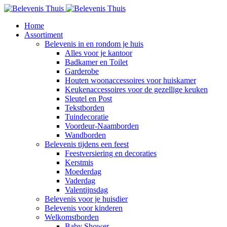
Home
Assortiment
Belevenis in en rondom je huis
Alles voor je kantoor
Badkamer en Toilet
Garderobe
Houten woonaccessoires voor huiskamer
Keukenaccessoires voor de gezellige keuken
Sleutel en Post
Tekstborden
Tuindecoratie
Voordeur-Naamborden
Wandborden
Belevenis tijdens een feest
Feestversiering en decoraties
Kerstmis
Moederdag
Vaderdag
Valentijnsdag
Belevenis voor je huisdier
Belevenis voor kinderen
Welkomstborden
Baby Shower