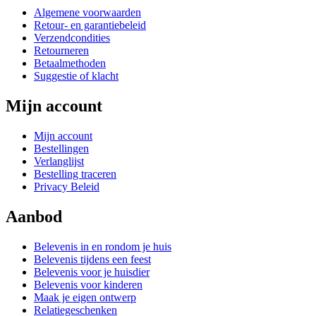
Algemene voorwaarden
Retour- en garantiebeleid
Verzendcondities
Retourneren
Betaalmethoden
Suggestie of klacht
Mijn account
Mijn account
Bestellingen
Verlanglijst
Bestelling traceren
Privacy Beleid
Aanbod
Belevenis in en rondom je huis
Belevenis tijdens een feest
Belevenis voor je huisdier
Belevenis voor kinderen
Maak je eigen ontwerp
Relatiegeschenken