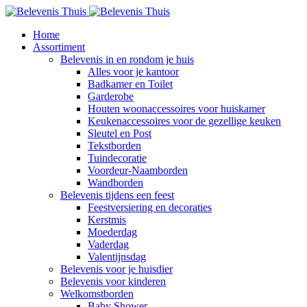
Home
Assortiment
Belevenis in en rondom je huis
Alles voor je kantoor
Badkamer en Toilet
Garderobe
Houten woonaccessoires voor huiskamer
Keukenaccessoires voor de gezellige keuken
Sleutel en Post
Tekstborden
Tuindecoratie
Voordeur-Naamborden
Wandborden
Belevenis tijdens een feest
Feestversiering en decoraties
Kerstmis
Moederdag
Vaderdag
Valentijnsdag
Belevenis voor je huisdier
Belevenis voor kinderen
Welkomstborden
Baby Shower