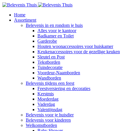
Home
Assortiment
Belevenis in en rondom je huis
Alles voor je kantoor
Badkamer en Toilet
Garderobe
Houten woonaccessoires voor huiskamer
Keukenaccessoires voor de gezellige keuken
Sleutel en Post
Tekstborden
Tuindecoratie
Voordeur-Naamborden
Wandborden
Belevenis tijdens een feest
Feestversiering en decoraties
Kerstmis
Moederdag
Vaderdag
Valentijnsdag
Belevenis voor je huisdier
Belevenis voor kinderen
Welkomstborden
Baby Shower