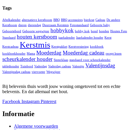
Tags
Aftelkalender
alternatieve kerstboom
BBQ
BBQ accessoires
bierkrat
Cadeau
De andere
Kerstboom
dieren
dierendag
Duurzaam Kerstmis
Fotostandaard
Geboorte baby
hobbykok
Geboortebord
Geboorte wegwijzer
hobby kok
hond
honden
Houten Foto
houten kerstboom
Standaard
jaarkalender
Jaarkalender houder
Kerst
Kerstmis
Kerstcadeau
Kerstpakket
Kerstversiering
kookboek
Moederdag
Moederdag cadeau
kookboekhouder
Mama
recept lezen
scheurkalender houder
Sinterklaas
standaard voor scheurkalender
Valentijnsdag
tablethouder
Tuinbord
Vaderdag
Vaderdag cadeau
Valentijn
Valentijnsdag cadeau
viervoeter
Wegwijzer
Bij belevenis thuis wordt jouw woning omgetoverd tot een echte
belevenis. En dat allemaal met hout.
Facebook
Instagram
Pinterest
Informatie
Algemene voorwaarden