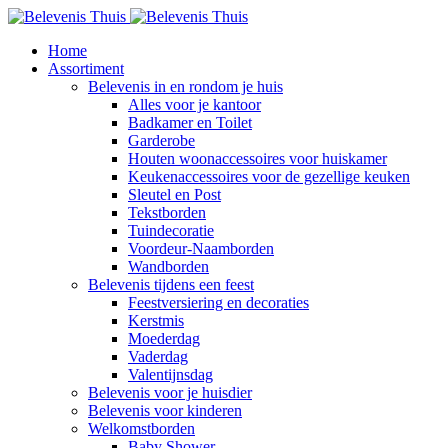
Home
Assortiment
Belevenis in en rondom je huis
Alles voor je kantoor
Badkamer en Toilet
Garderobe
Houten woonaccessoires voor huiskamer
Keukenaccessoires voor de gezellige keuken
Sleutel en Post
Tekstborden
Tuindecoratie
Voordeur-Naamborden
Wandborden
Belevenis tijdens een feest
Feestversiering en decoraties
Kerstmis
Moederdag
Vaderdag
Valentijnsdag
Belevenis voor je huisdier
Belevenis voor kinderen
Welkomstborden
Baby Shower