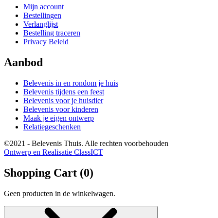
Mijn account
Bestellingen
Verlanglijst
Bestelling traceren
Privacy Beleid
Aanbod
Belevenis in en rondom je huis
Belevenis tijdens een feest
Belevenis voor je huisdier
Belevenis voor kinderen
Maak je eigen ontwerp
Relatiegeschenken
©2021 - Belevenis Thuis. Alle rechten voorbehouden
Ontwerp en Realisatie ClassICT
Shopping Cart (
0
)
Geen producten in de winkelwagen.