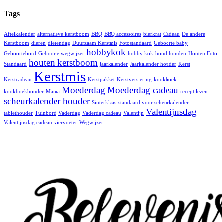
Tags
Aftelkalender
alternatieve kerstboom
BBQ
BBQ accessoires
bierkrat
Cadeau
De andere
Kerstboom
dieren
dierendag
Duurzaam Kerstmis
Fotostandaard
Geboorte baby
hobbykok
Geboortebord
Geboorte wegwijzer
hobby kok
hond
honden
Houten Foto
houten kerstboom
Standaard
jaarkalender
Jaarkalender houder
Kerst
Kerstmis
Kerstcadeau
Kerstpakket
Kerstversiering
kookboek
Moederdag
Moederdag cadeau
kookboekhouder
Mama
recept lezen
scheurkalender houder
Sinterklaas
standaard voor scheurkalender
Valentijnsdag
tablethouder
Tuinbord
Vaderdag
Vaderdag cadeau
Valentijn
Valentijnsdag cadeau
viervoeter
Wegwijzer