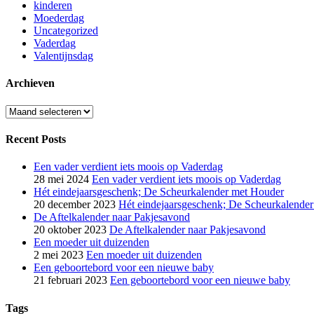
kinderen
Moederdag
Uncategorized
Vaderdag
Valentijnsdag
Archieven
Archieven
Recent Posts
Een vader verdient iets moois op Vaderdag
28 mei 2024
Een vader verdient iets moois op Vaderdag
Hét eindejaarsgeschenk; De Scheurkalender met Houder
20 december 2023
Hét eindejaarsgeschenk; De Scheurkalende
De Aftelkalender naar Pakjesavond
20 oktober 2023
De Aftelkalender naar Pakjesavond
Een moeder uit duizenden
2 mei 2023
Een moeder uit duizenden
Een geboortebord voor een nieuwe baby
21 februari 2023
Een geboortebord voor een nieuwe baby
Tags