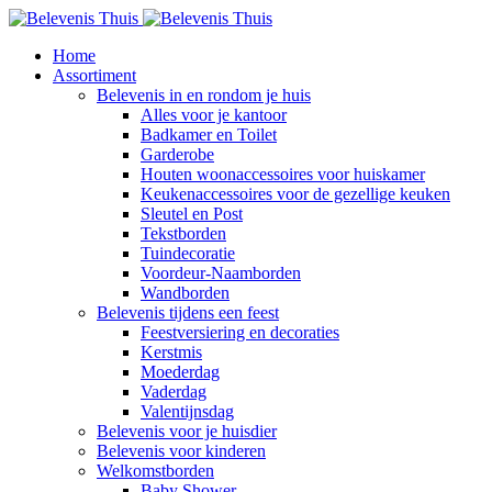
Home
Assortiment
Belevenis in en rondom je huis
Alles voor je kantoor
Badkamer en Toilet
Garderobe
Houten woonaccessoires voor huiskamer
Keukenaccessoires voor de gezellige keuken
Sleutel en Post
Tekstborden
Tuindecoratie
Voordeur-Naamborden
Wandborden
Belevenis tijdens een feest
Feestversiering en decoraties
Kerstmis
Moederdag
Vaderdag
Valentijnsdag
Belevenis voor je huisdier
Belevenis voor kinderen
Welkomstborden
Baby Shower