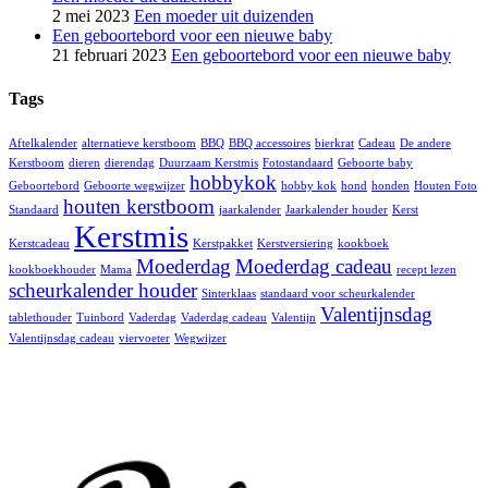
2 mei 2023
Een moeder uit duizenden
Een geboortebord voor een nieuwe baby
21 februari 2023
Een geboortebord voor een nieuwe baby
Tags
Aftelkalender
alternatieve kerstboom
BBQ
BBQ accessoires
bierkrat
Cadeau
De andere
Kerstboom
dieren
dierendag
Duurzaam Kerstmis
Fotostandaard
Geboorte baby
hobbykok
Geboortebord
Geboorte wegwijzer
hobby kok
hond
honden
Houten Foto
houten kerstboom
Standaard
jaarkalender
Jaarkalender houder
Kerst
Kerstmis
Kerstcadeau
Kerstpakket
Kerstversiering
kookboek
Moederdag
Moederdag cadeau
kookboekhouder
Mama
recept lezen
scheurkalender houder
Sinterklaas
standaard voor scheurkalender
Valentijnsdag
tablethouder
Tuinbord
Vaderdag
Vaderdag cadeau
Valentijn
Valentijnsdag cadeau
viervoeter
Wegwijzer