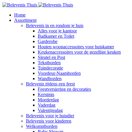
Home
Assortiment
Belevenis in en rondom je huis
Alles voor je kantoor
Badkamer en Toilet
Garderobe
Houten woonaccessoires voor huiskamer
Keukenaccessoires voor de gezellige keuken
Sleutel en Post
Tekstborden
Tuindecoratie
Voordeur-Naamborden
Wandborden
Belevenis tijdens een feest
Feestversiering en decoraties
Kerstmis
Moederdag
Vaderdag
Valentijnsdag
Belevenis voor je huisdier
Belevenis voor kinderen
Welkomstborden
Baby Shower