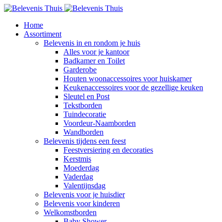
Home
Assortiment
Belevenis in en rondom je huis
Alles voor je kantoor
Badkamer en Toilet
Garderobe
Houten woonaccessoires voor huiskamer
Keukenaccessoires voor de gezellige keuken
Sleutel en Post
Tekstborden
Tuindecoratie
Voordeur-Naamborden
Wandborden
Belevenis tijdens een feest
Feestversiering en decoraties
Kerstmis
Moederdag
Vaderdag
Valentijnsdag
Belevenis voor je huisdier
Belevenis voor kinderen
Welkomstborden
Baby Shower