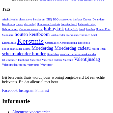
Tags
Aftelkalender
alternatieve kerstboom
BBQ
BBQ accessoires
bierkrat
Cadeau
De andere
Kerstboom
dieren
dierendag
Duurzaam Kerstmis
Fotostandaard
Geboorte baby
hobbykok
Geboortebord
Geboorte wegwijzer
hobby kok
hond
honden
Houten Foto
houten kerstboom
Standaard
jaarkalender
Jaarkalender houder
Kerst
Kerstmis
Kerstcadeau
Kerstpakket
Kerstversiering
kookboek
Moederdag
Moederdag cadeau
kookboekhouder
Mama
recept lezen
scheurkalender houder
Sinterklaas
standaard voor scheurkalender
Valentijnsdag
tablethouder
Tuinbord
Vaderdag
Vaderdag cadeau
Valentijn
Valentijnsdag cadeau
viervoeter
Wegwijzer
Bij belevenis thuis wordt jouw woning omgetoverd tot een echte
belevenis. En dat allemaal met hout.
Facebook
Instagram
Pinterest
Informatie
Algemene voorwaarden