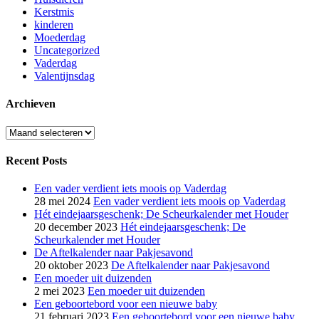
Kerstmis
kinderen
Moederdag
Uncategorized
Vaderdag
Valentijnsdag
Archieven
Archieven
Recent Posts
Een vader verdient iets moois op Vaderdag
28 mei 2024
Een vader verdient iets moois op Vaderdag
Hét eindejaarsgeschenk; De Scheurkalender met Houder
20 december 2023
Hét eindejaarsgeschenk; De
Scheurkalender met Houder
De Aftelkalender naar Pakjesavond
20 oktober 2023
De Aftelkalender naar Pakjesavond
Een moeder uit duizenden
2 mei 2023
Een moeder uit duizenden
Een geboortebord voor een nieuwe baby
21 februari 2023
Een geboortebord voor een nieuwe baby