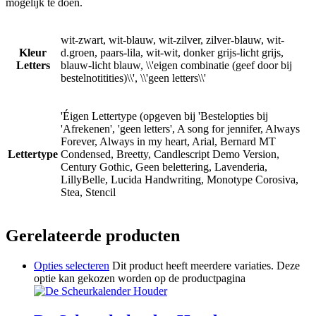
mogelijk te doen.
wit-zwart, wit-blauw, wit-zilver, zilver-blauw, wit-
Kleur
d.groen, paars-lila, wit-wit, donker grijs-licht grijs,
Letters
blauw-licht blauw, \\'eigen combinatie (geef door bij
bestelnotitities)\\', \\'geen letters\\'
'Éigen Lettertype (opgeven bij 'Bestelopties bij
'Afrekenen', 'geen letters', A song for jennifer, Always
Forever, Always in my heart, Arial, Bernard MT
Lettertype
Condensed, Breetty, Candlescript Demo Version,
Century Gothic, Geen belettering, Lavenderia,
LillyBelle, Lucida Handwriting, Monotype Corosiva,
Stea, Stencil
Gerelateerde producten
Opties selecteren
Dit product heeft meerdere variaties. Deze
optie kan gekozen worden op de productpagina