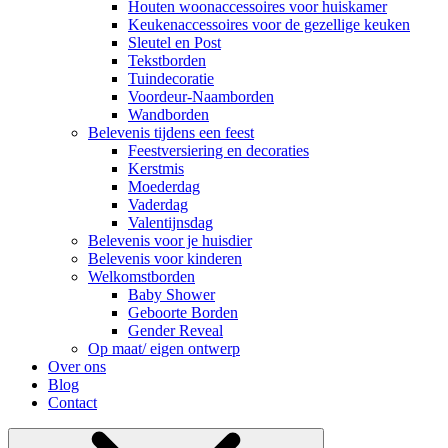
Houten woonaccessoires voor huiskamer
Keukenaccessoires voor de gezellige keuken
Sleutel en Post
Tekstborden
Tuindecoratie
Voordeur-Naamborden
Wandborden
Belevenis tijdens een feest
Feestversiering en decoraties
Kerstmis
Moederdag
Vaderdag
Valentijnsdag
Belevenis voor je huisdier
Belevenis voor kinderen
Welkomstborden
Baby Shower
Geboorte Borden
Gender Reveal
Op maat/ eigen ontwerp
Over ons
Blog
Contact