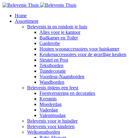
Home
Assortiment
Belevenis in en rondom je huis
Alles voor je kantoor
Badkamer en Toilet
Garderobe
Houten woonaccessoires voor huiskamer
Keukenaccessoires voor de gezellige keuken
Sleutel en Post
Tekstborden
Tuindecoratie
Voordeur-Naamborden
Wandborden
Belevenis tijdens een feest
Feestversiering en decoraties
Kerstmis
Moederdag
Vaderdag
Valentijnsdag
Belevenis voor je huisdier
Belevenis voor kinderen
Welkomstborden
Baby Shower