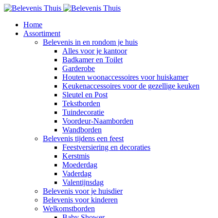
Home
Assortiment
Belevenis in en rondom je huis
Alles voor je kantoor
Badkamer en Toilet
Garderobe
Houten woonaccessoires voor huiskamer
Keukenaccessoires voor de gezellige keuken
Sleutel en Post
Tekstborden
Tuindecoratie
Voordeur-Naamborden
Wandborden
Belevenis tijdens een feest
Feestversiering en decoraties
Kerstmis
Moederdag
Vaderdag
Valentijnsdag
Belevenis voor je huisdier
Belevenis voor kinderen
Welkomstborden
Baby Shower