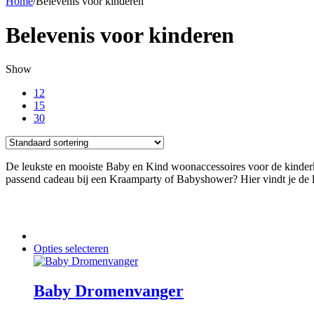
Home
/
Belevenis voor kinderen
Belevenis voor kinderen
Show
12
15
30
De leukste en mooiste Baby en Kind woonaccessoires voor de kinderk
passend cadeau bij een Kraamparty of Babyshower? Hier vindt je de l
Dit
Opties selecteren
product
heeft
meerdere
Baby Dromenvanger
variaties.
Deze