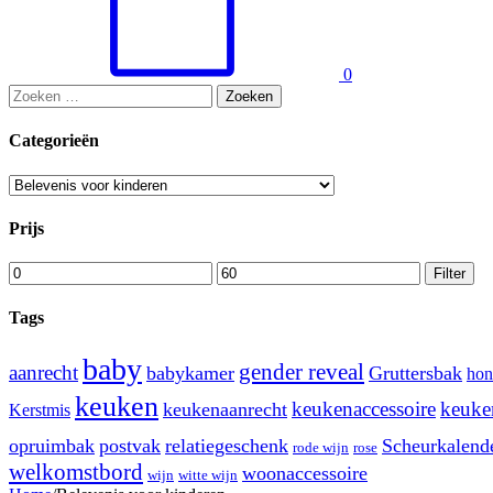
0
Zoeken
naar:
Categorieën
Prijs
Min.
Max.
Filter
prijs
prijs
Tags
baby
gender reveal
aanrecht
babykamer
Gruttersbak
hon
keuken
keukenaccessoire
keuken
keukenaanrecht
Kerstmis
opruimbak
postvak
relatiegeschenk
Scheurkalend
rode wijn
rose
welkomstbord
woonaccessoire
wijn
witte wijn