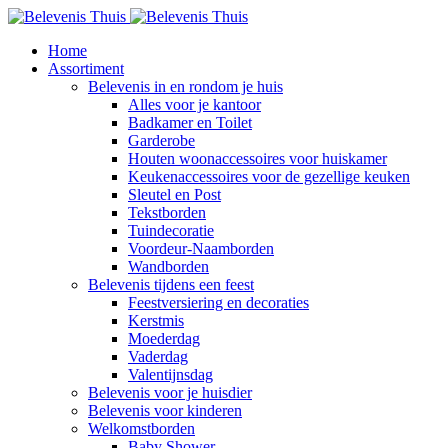
Home
Assortiment
Belevenis in en rondom je huis
Alles voor je kantoor
Badkamer en Toilet
Garderobe
Houten woonaccessoires voor huiskamer
Keukenaccessoires voor de gezellige keuken
Sleutel en Post
Tekstborden
Tuindecoratie
Voordeur-Naamborden
Wandborden
Belevenis tijdens een feest
Feestversiering en decoraties
Kerstmis
Moederdag
Vaderdag
Valentijnsdag
Belevenis voor je huisdier
Belevenis voor kinderen
Welkomstborden
Baby Shower