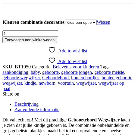
Kleuren combinatie decoraties
Wissen
Geboortebord
Wegwijzer
Toevoegen aan winkelwagen
aantal
Add to wishlist
Add to wishlist
SKU:
BT1050
Categorie:
Belevenis voor kinderen
Tags:
aankondiging
,
baby
,
geboorte
,
geboorte jongen
,
geboorte meisje
,
geboorte wegwijzer
,
Geboortebord
,
houten bordjes
,
houten geboorte
wegwijzer
,
kindje
,
newborn
,
voortuin
,
wegwijzer
,
wegwijzer op
paal
Share on
Beschrijving
Aanvullende informatie
Dit valt echt op! Met dit prachtige
Geboortebord Wegwijzer
laten
je zien dat jullie kindje geboren is. De combinatie onbehandelde en
grijs gebeitste plankjes maakt het tot een opvallende en speelse