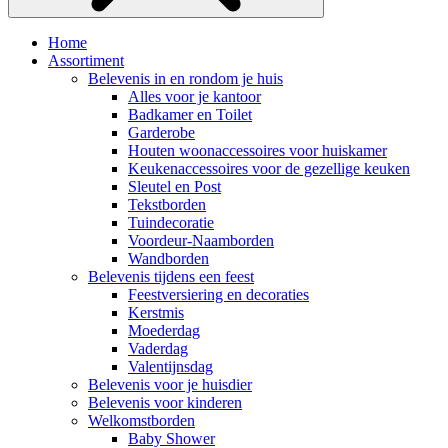
Home
Assortiment
Belevenis in en rondom je huis
Alles voor je kantoor
Badkamer en Toilet
Garderobe
Houten woonaccessoires voor huiskamer
Keukenaccessoires voor de gezellige keuken
Sleutel en Post
Tekstborden
Tuindecoratie
Voordeur-Naamborden
Wandborden
Belevenis tijdens een feest
Feestversiering en decoraties
Kerstmis
Moederdag
Vaderdag
Valentijnsdag
Belevenis voor je huisdier
Belevenis voor kinderen
Welkomstborden
Baby Shower