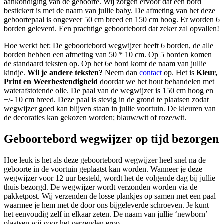
aankondiging van de geboorte. Wij zorgen ervoor dat een bord
bestickert is met de naam van jullie baby. De afmeting van het deze
geboortepaal is ongeveer 50 cm breed en 150 cm hoog. Er worden 6
borden geleverd. Een prachtige geboortebord dat zeker zal opvallen!
Hoe werkt het: De geboortebord wegwijzer heeft 6 borden, de alle
borden hebben een afmeting van 50 * 10 cm. Op 5 borden komen
de standaard teksten op. Op het 6e bord komt de naam van jullie
kindje.
Wil je andere teksten?
Neem dan
contact
op. Het is
Kleur,
Print en Weerbestendigheid
doordat we het hout behandelen met
waterafstotende olie.
De paal van de wegwijzer is 150
cm hoog en
+/- 10 cm breed. Deze paal is stevig in de grond te plaatsen zodat
wegwijzer goed kan blijven staan in jullie voortuin. De kleuren van
d
e decoraties kan gekozen worden; blauw/wit of roze/wit.
Geboortebord wegwijzer op tijd bezorgen
Hoe leuk is het als deze geboortebord wegwijzer heel snel na de
geboorte in de voortuin geplaatst kan worden. Wanneer je deze
wegwijzer voor 12 uur besteld, wordt het de volgende dag bij jullie
thuis bezorgd. De wegwijzer wordt verzonden
worden via de
pakketpost. Wij verzenden de losse plankjes op samen met
een paal
waarmee je hem met de door ons bijgeleverde schroeven. Je kunt
het eenvoudig zelf in elkaar zeten. De naam van jullie ‘newborn’
plaatsen wij voor het verzenden erop.