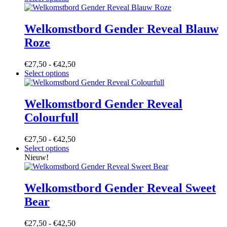
product
heeft
meerdere
Welkomstbord Gender Reveal Blauw
variaties.
Roze
Deze
optie
kan
Prijsklasse:
€
27,50
-
€
42,50
gekozen
Dit
€27,50
Select options
worden
product
tot
op
heeft
€42,50
de
meerdere
Welkomstbord Gender Reveal
productpagina
variaties.
Colourfull
Deze
optie
kan
Prijsklasse:
€
27,50
-
€
42,50
gekozen
Dit
€27,50
Select options
worden
product
tot
Nieuw!
op
heeft
€42,50
de
meerdere
productpagina
variaties.
Welkomstbord Gender Reveal Sweet
Deze
Bear
optie
kan
gekozen
Prijsklasse:
€
27,50
-
€
42,50