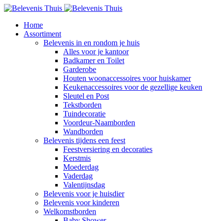
Home
Assortiment
Belevenis in en rondom je huis
Alles voor je kantoor
Badkamer en Toilet
Garderobe
Houten woonaccessoires voor huiskamer
Keukenaccessoires voor de gezellige keuken
Sleutel en Post
Tekstborden
Tuindecoratie
Voordeur-Naamborden
Wandborden
Belevenis tijdens een feest
Feestversiering en decoraties
Kerstmis
Moederdag
Vaderdag
Valentijnsdag
Belevenis voor je huisdier
Belevenis voor kinderen
Welkomstborden
Baby Shower