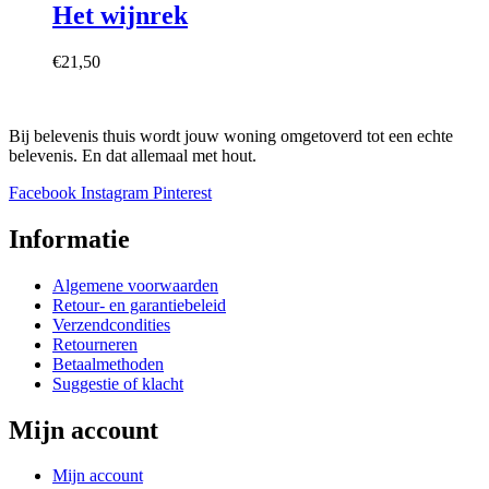
meerdere
Het wijnrek
op
variaties.
de
Deze
productpagina
€
21,50
optie
kan
gekozen
worden
Bij belevenis thuis wordt jouw woning omgetoverd tot een echte
op
belevenis. En dat allemaal met hout.
de
productpagina
Facebook
Instagram
Pinterest
Informatie
Algemene voorwaarden
Retour- en garantiebeleid
Verzendcondities
Retourneren
Betaalmethoden
Suggestie of klacht
Mijn account
Mijn account