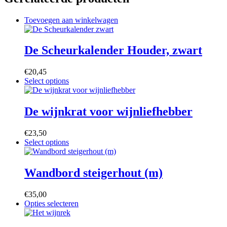
Toevoegen aan winkelwagen
De Scheurkalender Houder, zwart
€
20,45
Dit
Select options
product
heeft
meerdere
De wijnkrat voor wijnliefhebber
variaties.
Deze
€
23,50
optie
Dit
Select options
kan
product
gekozen
heeft
worden
meerdere
Wandbord steigerhout (m)
op
variaties.
de
Deze
productpagina
€
35,00
optie
Dit
Opties selecteren
kan
product
gekozen
heeft
worden