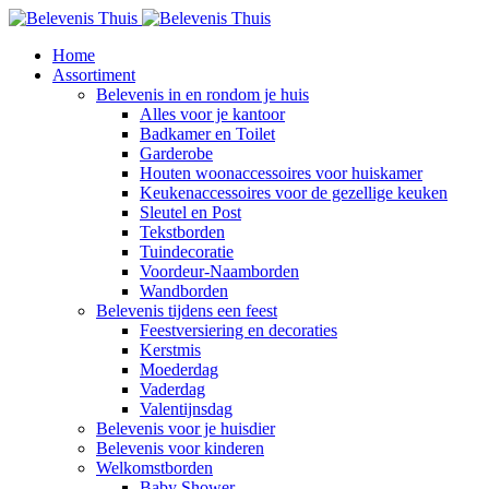
Home
Assortiment
Belevenis in en rondom je huis
Alles voor je kantoor
Badkamer en Toilet
Garderobe
Houten woonaccessoires voor huiskamer
Keukenaccessoires voor de gezellige keuken
Sleutel en Post
Tekstborden
Tuindecoratie
Voordeur-Naamborden
Wandborden
Belevenis tijdens een feest
Feestversiering en decoraties
Kerstmis
Moederdag
Vaderdag
Valentijnsdag
Belevenis voor je huisdier
Belevenis voor kinderen
Welkomstborden
Baby Shower