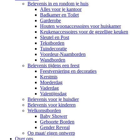
Belevenis in en rondom je huis
Alles voor je kantoor
Badkamer en Toilet
Garderobe
Houten woonaccessoires voor huiskamer
Keukenaccessoires voor de gezellige keuken
Sleutel en Post
Tekstborden
Tuindecoratie
Voordeur-Naamborden
Wandborden
Belevenis tijdens een feest
Feestversiering en decoraties
Kerstmis
Moederdag
Vaderdag
Valentijnsdag
Belevenis voor je huisdier
Belevenis voor kinderen
Welkomstborden
Baby Shower
Geboorte Borden
Gender Reveal
Op maat/ eigen ontwerp
Over ons