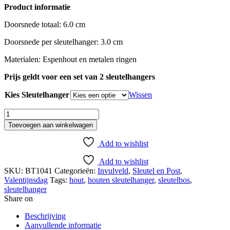
Product informatie
Doorsnede totaal: 6.0 cm
Doorsnede per sleutelhanger: 3.0 cm
Materialen: Espenhout en metalen ringen
Prijs geldt voor een set van 2 sleutelhangers
Kies Sleutelhanger
Wissen
Sleutelhanger
vol
Toevoegen aan winkelwagen
liefde
aantal
Add to wishlist
Add to wishlist
SKU:
BT1041
Categorieën:
Invulveld
,
Sleutel en Post
,
Valentijnsdag
Tags:
hout
,
houten sleutelhanger
,
sleutelbos
,
sleutelhanger
Share on
Beschrijving
Aanvullende informatie