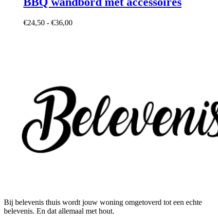
BBQ wandbord met accessoires
op
variaties.
de
Deze
productpagina
Prijsklasse:
€
24,50
-
€
36,00
optie
€24,50
kan
tot
gekozen
€36,00
worden
op
de
productpagina
Bij belevenis thuis wordt jouw woning omgetoverd tot een echte
belevenis. En dat allemaal met hout.