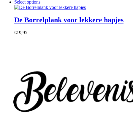
Dit
Select options
product
heeft
meerdere
De Borrelplank voor lekkere hapjes
variaties.
Deze
€
19,95
optie
kan
gekozen
worden
op
de
productpagina