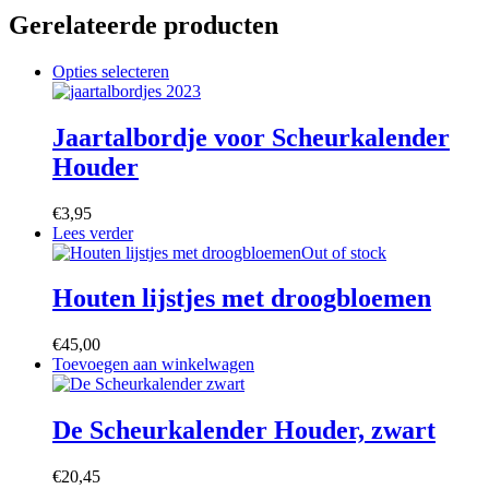
Gerelateerde producten
Dit
Opties selecteren
product
heeft
meerdere
Jaartalbordje voor Scheurkalender
variaties.
Houder
Deze
optie
kan
€
3,95
gekozen
Lees verder
worden
Out of stock
op
de
Houten lijstjes met droogbloemen
productpagina
€
45,00
Toevoegen aan winkelwagen
De Scheurkalender Houder, zwart
€
20,45