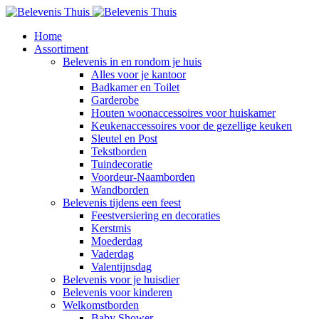
Home
Assortiment
Belevenis in en rondom je huis
Alles voor je kantoor
Badkamer en Toilet
Garderobe
Houten woonaccessoires voor huiskamer
Keukenaccessoires voor de gezellige keuken
Sleutel en Post
Tekstborden
Tuindecoratie
Voordeur-Naamborden
Wandborden
Belevenis tijdens een feest
Feestversiering en decoraties
Kerstmis
Moederdag
Vaderdag
Valentijnsdag
Belevenis voor je huisdier
Belevenis voor kinderen
Welkomstborden
Baby Shower