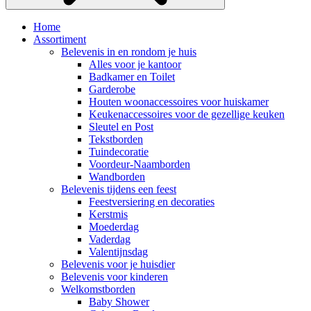
Home
Assortiment
Belevenis in en rondom je huis
Alles voor je kantoor
Badkamer en Toilet
Garderobe
Houten woonaccessoires voor huiskamer
Keukenaccessoires voor de gezellige keuken
Sleutel en Post
Tekstborden
Tuindecoratie
Voordeur-Naamborden
Wandborden
Belevenis tijdens een feest
Feestversiering en decoraties
Kerstmis
Moederdag
Vaderdag
Valentijnsdag
Belevenis voor je huisdier
Belevenis voor kinderen
Welkomstborden
Baby Shower