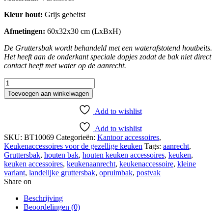
Kleur hout:
Grijs gebeitst
Afmetingen:
60x32x30 cm (LxBxH)
De Gruttersbak wordt behandel
d met een waterafstotend houtbeits.
Het heeft aan de onderkant speciale dopjes zodat de bak niet direct
contact heeft met water op de aanrecht.
Landelijke
Gruttersbak
Toevoegen aan winkelwagen
XL
aantal
Add to wishlist
Add to wishlist
SKU:
BT10069
Categorieën:
Kantoor accessoires
,
Keukenaccessoires voor de gezellige keuken
Tags:
aanrecht
,
Gruttersbak
,
houten bak
,
houten keuken accessoires
,
keuken
,
keuken accessoires
,
keukenaanrecht
,
keukenaccessoire
,
kleine
variant
,
landelijke gruttersbak
,
opruimbak
,
postvak
Share on
Beschrijving
Beoordelingen (0)