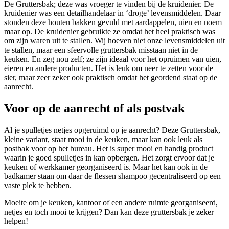
De Gruttersbak; deze was vroeger te vinden bij de kruidenier. De
kruidenier was een detailhandelaar in ‘droge’ levensmiddelen. Daar
stonden deze houten bakken gevuld met aardappelen, uien en noem
maar op. De kruidenier gebruikte ze omdat het heel praktisch was
om zijn waren uit te stallen. Wij hoeven niet onze levensmiddelen uit
te stallen, maar een sfeervolle gruttersbak misstaan niet in de
keuken. En zeg nou zelf; ze zijn ideaal voor het opruimen van uien,
eieren en andere producten. Het is leuk om neer te zetten voor de
sier, maar zeer zeker ook praktisch omdat het geordend staat op de
aanrecht.
Voor op de aanrecht of als postvak
Al je spulletjes netjes opgeruimd op je aanrecht? Deze Gruttersbak,
kleine variant, staat mooi in de keuken, maar kan ook leuk als
postbak voor op het bureau.
Het is super mooi en handig product
waarin je goed
spulletjes in kan opbergen. Het zorgt ervoor dat je
keuken of werkkamer georganiseerd is.
Maar het kan ook in de
badkamer staan om daar de flessen shampoo gecentraliseerd op een
vaste plek te hebben.
Moeite om je keuken, kantoor of een andere ruimte georganiseerd,
netjes en toch mooi te krijgen? Dan kan deze gruttersbak je zeker
helpen!